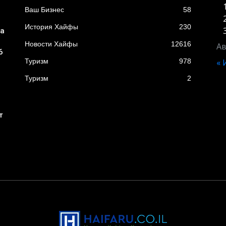
Ваш Бизнес
58
История Хайфы
230
ба
Новости Хайфы
12616
Ав
6
Туризм
978
«
Туризм
2
т