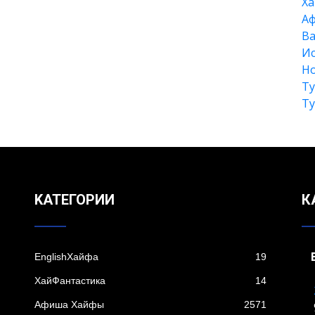
Xа
А
Ва
Ис
Но
Т
Т
KАТЕГОРИИ
К
EnglishХайфа
19
XайФантастика
14
Афиша Хайфы
2571