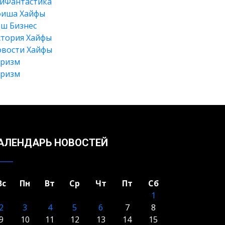
йФантастика
фиша Хайфы
ш Бизнес
тория Хайфы
вости Хайфы
уризм
уризм
Искать
АЛЕНДАРЬ НОВОСТЕЙ
Вс
Пн
Вт
Ср
Чт
Пт
Сб
1
2
3
4
5
6
7
8
9
10
11
12
13
14
15