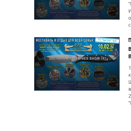
"
И
о
с
1
к
Ш
в
2
"