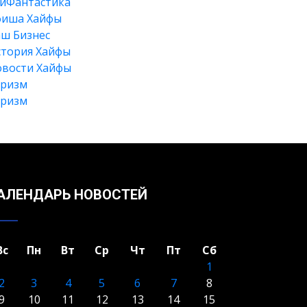
йФантастика
фиша Хайфы
ш Бизнес
тория Хайфы
вости Хайфы
уризм
Искать
уризм
АЛЕНДАРЬ НОВОСТЕЙ
Вс
Пн
Вт
Ср
Чт
Пт
Сб
1
2
3
4
5
6
7
8
9
10
11
12
13
14
15