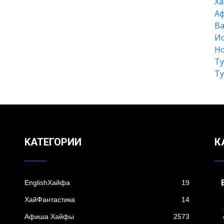
Xа
А
Ва
Ис
Но
Т
Т
KАТЕГОРИИ
К
EnglishХайфа
19
XайФантастика
14
Афиша Хайфы
2573