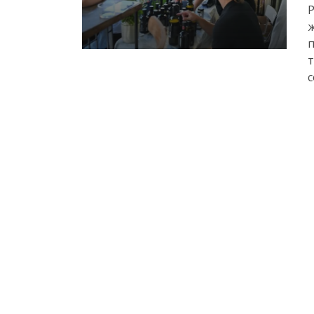
Р
ж
п
т
с