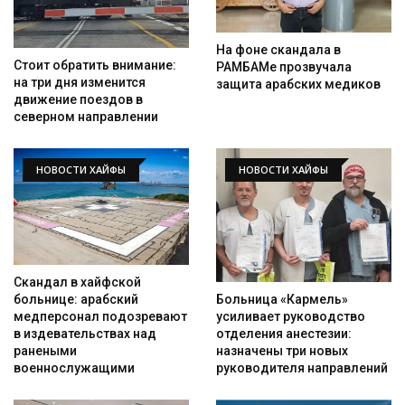
На фоне скандала в
Стоит обратить внимание:
РАМБАМе прозвучала
на три дня изменится
защита арабских медиков
движение поездов в
северном направлении
НОВОСТИ ХАЙФЫ
НОВОСТИ ХАЙФЫ
Скандал в хайфской
Больница «Кармель»
больнице: арабский
усиливает руководство
медперсонал подозревают
отделения анестезии:
в издевательствах над
назначены три новых
ранеными
руководителя направлений
военнослужащими