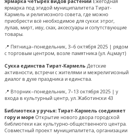
Ярмарка четырёх видов растений
Ежегодная
ярмарка под эгидой муниципалитета Тират-
Кармель и религиозного совета, где можно
приобрести всё необходимое для сукки: этрог,
лулав, мирт, иву, схах, аксессуары и сопутствующие
товары.
📍 Пятница–понедельник, 3–6 октября 2025 | рядом
с торговым центром, возле памятника (ул. Ацмаут)
Сукка единства Тират-Кармель
Детские
активности, встречи с жителями и межрелигиозный
диалог в духе праздника и единства.
📍 Вторник–понедельник, 7–13 октября 2025 | у
входа в культурный центр, ул. Жаботински 43
Библиотека у ручья: Тират-Кармель соединяет
гору и море
Открытие нового двора городской
библиотеки как культурно-общественного центра.
Совместный проект муниципалитета, организации