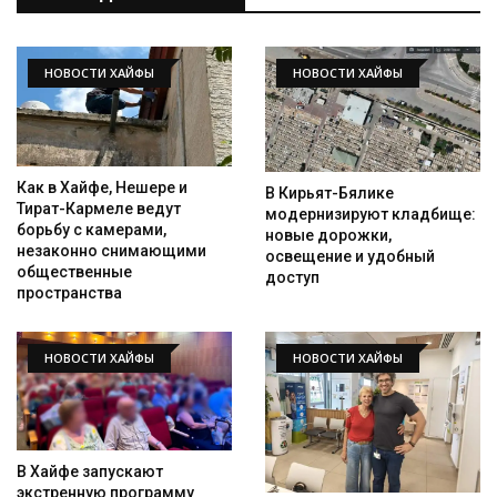
НОВОСТИ ХАЙФЫ
НОВОСТИ ХАЙФЫ
Как в Хайфе, Нешере и
В Кирьят-Бялике
Тират-Кармеле ведут
модернизируют кладбище:
Искать
борьбу с камерами,
новые дорожки,
незаконно снимающими
освещение и удобный
общественные
доступ
пространства
НОВОСТИ ХАЙФЫ
НОВОСТИ ХАЙФЫ
В Хайфе запускают
экстренную программу