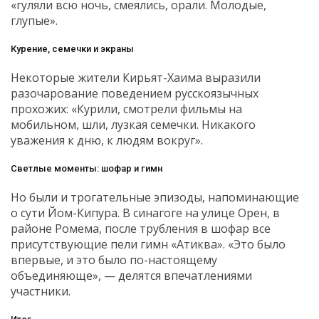
«гуляли всю ночь, смеялись, орали. Молодые,
глупые».
Курение, семечки и экраны
Некоторые жители Кирьят-Хаима выразили
разочарование поведением русскоязычных
прохожих: «Курили, смотрели фильмы на
мобильном, шли, лузкая семечки. Никакого
уважения к дню, к людям вокруг».
Светлые моменты: шофар и гимн
Но были и трогательные эпизоды, напоминающие
о сути Йом-Кипура. В синагоге на улице Орен, в
районе Ромема, после трубления в шофар все
присутствующие пели гимн «Атиква». «Это было
впервые, и это было по-настоящему
объединяюще», — делятся впечатлениями
участники.