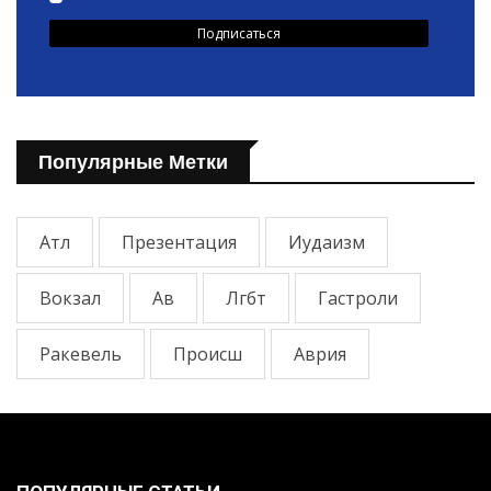
Популярные Метки
Атл
Презентация
Иудаизм
Вокзал
Ав
Лгбт
Гастроли
Ракевель
Происш
Аврия