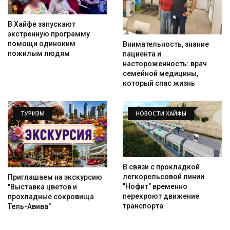
В Хайфе запускают
экстренную программу
помощи одиноким
Внимательность, знание
пожилым людям
пациента и
настороженность: врач
семейной медицины,
который спас жизнь
ТУРИЗМ
НОВОСТИ ХАЙФЫ
В связи с прокладкой
легкорельсовой линии
Приглашаем на экскурсию
"Нофит" временно
"Выставка цветов и
перекроют движение
прохладные сокровища
транспорта
Тель-Авива"