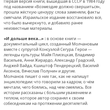
Первая версия книги, вышедшая в СССР в 1984 году
под названием «Возмездие должно свершиться»,
прошла жёсткую цензуру: слова заменяли, факты
смягчали. Израильское издание восстановило всё,
что было вычеркнуто, и добавило ранее
неизвестные материалы.
«И дольше века…»
:
в основе книги —
документальный цикл, созданный Молчановым
вместе с супругой Консуэлой Сегура. Герои —
легенды культуры: Майя Плисецкая, Владимир
Васильев, Анни Жирардо, Александр Градский,
Анджей Вайда, Кшиштоф Пендерецкий, Василий
Аксенов, Вячеслав Полунин и другие.
Молчанов пишет о них так, как не напишут
энциклопедии: что говорили за кадром, о чём
мечтали, чего боялись, над чем смеялись. Все
истории рассказаны с большим уважением и
теплом, которое автор сохранял к своим
собеседникам на протяжении десятилетий.