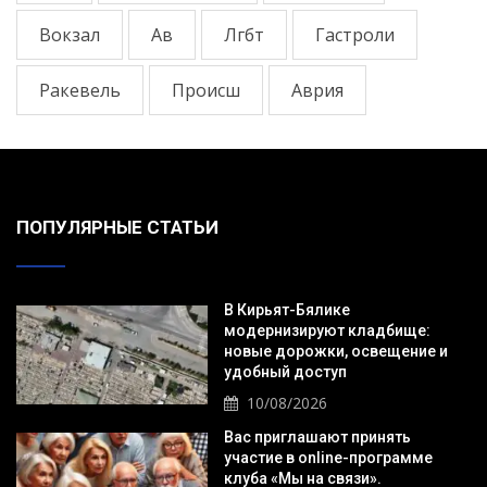
Вокзал
Ав
Лгбт
Гастроли
Ракевель
Происш
Аврия
ПОПУЛЯРНЫЕ СТАТЬИ
В Кирьят-Бялике
модернизируют кладбище:
новые дорожки, освещение и
удобный доступ
10/08/2026
Вас приглашают принять
участие в online-программе
клуба «Мы на связи».