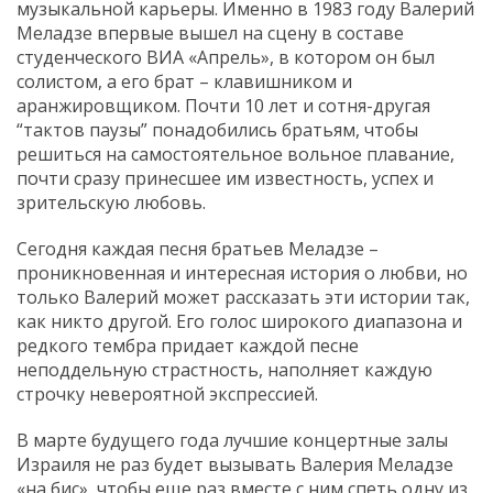
музыкальной карьеры. Именно в 1983 году Валерий
Меладзе впервые вышел на сцену в составе
студенческого ВИА «Апрель», в котором он был
солистом, а его брат – клавишником и
аранжировщиком. Почти 10 лет и сотня-другая
“тактов паузы” понадобились братьям, чтобы
решиться на самостоятельное вольное плавание,
почти сразу принесшее им известность, успех и
зрительскую любовь.
Сегодня каждая песня братьев Меладзе –
проникновенная и интересная история о любви, но
только Валерий может рассказать эти истории так,
как никто другой. Его голос широкого диапазона и
редкого тембра придает каждой песне
неподдельную страстность, наполняет каждую
строчку невероятной экспрессией.
В марте будущего года лучшие концертные залы
Израиля не раз будет вызывать Валерия Меладзе
«на бис», чтобы еще раз вместе с ним спеть одну из