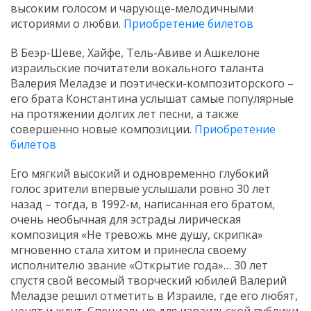
высоким голосом и чарующе-мелодичными
историями о любви.
Приобретение билетов
В Беэр-Шеве, Хайфе, Тель-Авиве и Ашкелоне
израильские почитатели вокального таланта
Валерия Меладзе и поэтически-композиторского –
его брата Константина услышат самые популярные
на протяжении долгих лет песни, а также
совершенно новые композиции.
Приобретение
билетов
Его мягкий высокий и одновременно глубокий
голос зрители впервые услышали ровно 30 лет
назад – тогда, в 1992-м, написанная его братом,
очень необычная для эстрады лирическая
композиция «Не тревожь мне душу, скрипка»
мгновенно стала хитом и принесла своему
исполнителю звание «Открытие года»… 30 лет
спустя свой весомый творческий юбилей Валерий
Меладзе решил отметить в Израиле, где его любят,
ценят и ждут. Специально для израильской публики