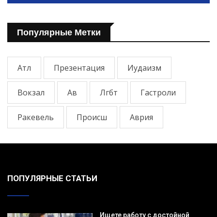
Популярные Метки
Атл
Презентация
Иудаизм
Вокзал
Ав
Лгбт
Гастроли
Ракевель
Происш
Аврия
ПОПУЛЯРНЫЕ СТАТЬИ
Ищете работу с достойной