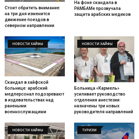
На фоне скандала в
Стоит обратить внимание:
РАМБАМе прозвучала
на три дня изменится
защита арабских медиков
движение поездов в
северном направлении
НОВОСТИ ХАЙФЫ
НОВОСТИ ХАЙФЫ
Скандал в хайфской
Больница «Кармель»
больнице: арабский
усиливает руководство
медперсонал подозревают
отделения анестезии:
в издевательствах над
назначены три новых
ранеными
руководителя направлений
военнослужащими
НОВОСТИ ХАЙФЫ
ТУРИЗМ