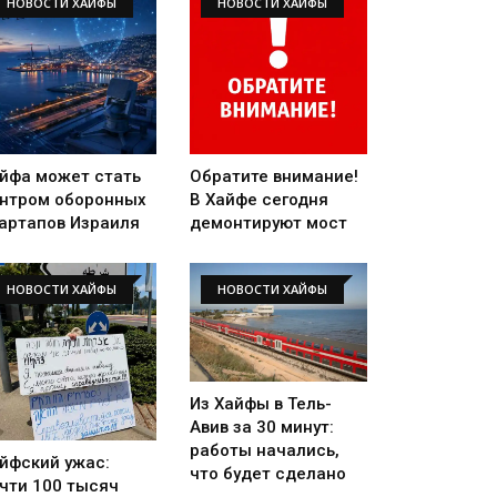
НОВОСТИ ХАЙФЫ
НОВОСТИ ХАЙФЫ
йфа может стать
Обратите внимание!
нтром оборонных
В Хайфе сегодня
артапов Израиля
демонтируют мост
НОВОСТИ ХАЙФЫ
НОВОСТИ ХАЙФЫ
Из Хайфы в Тель-
Авив за 30 минут:
работы начались,
йфский ужас:
что будет сделано
чти 100 тысяч