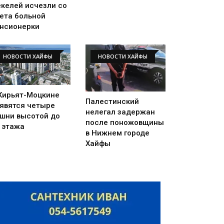
келей исчезли со
ета больной
нсионерки
НОВОСТИ ХАЙФЫ
НОВОСТИ ХАЙФЫ
Кирьят-Моцкине
Палестинский
явятся четыре
нелегал задержан
шни высотой до
после поножовщины
 этажа
в Нижнем городе
Хайфы