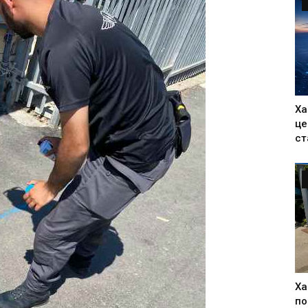
Ха
це
ст
Ха
по