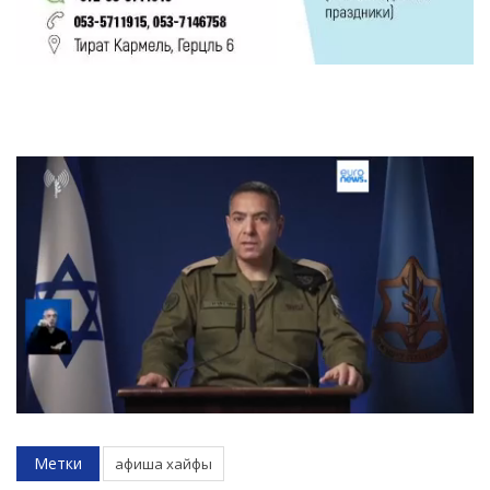
Метки
афиша хайфы