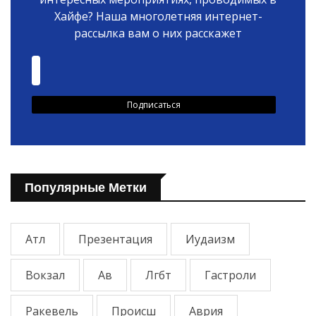
Хайфе? Наша многолетняя интернет-
рассылка вам о них расскажет
Популярные Метки
Атл
Презентация
Иудаизм
Вокзал
Ав
Лгбт
Гастроли
Ракевель
Происш
Аврия