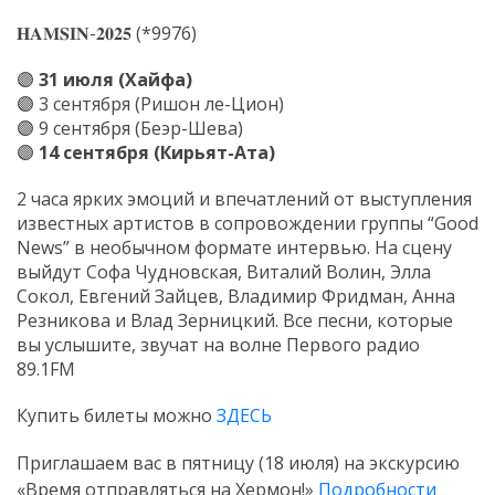
𝐇𝐀𝐌𝐒𝐈𝐍-𝟐𝟎𝟐𝟓 (*9976)
🟣
31 июля (Хайфа)
🟣 3 сентября (Ришон ле-Цион)
🟣 9 сентября (Беэр-Шева)
🟣
14 сентября (Кирьят-Ата)
2 часа ярких эмоций и впечатлений от выступления
известных артистов в сопровождении группы “Good
News” в необычном формате интервью. На сцену
выйдут Софа Чудновская, Виталий Волин, Элла
Сокол, Евгений Зайцев, Владимир Фридман, Анна
Резникова и Влад Зерницкий. Все песни, которые
вы услышите, звучат на волне Первого радио
89.1FM
Купить билеты можно
ЗДЕСЬ
Приглашаем вас в пятницу (18 июля) на экскурсию
«Время отправляться на Хермон!»
Подробности