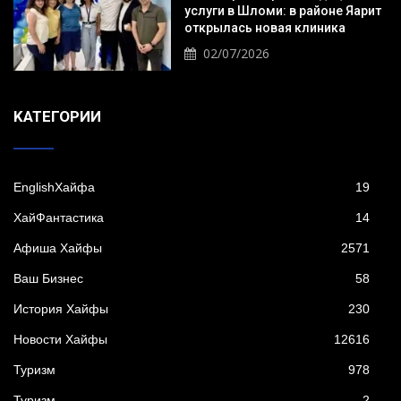
услуги в Шломи: в районе Яарит
открылась новая клиника
02/07/2026
KАТЕГОРИИ
EnglishХайфа
19
XайФантастика
14
Афиша Хайфы
2571
Ваш Бизнес
58
История Хайфы
230
Новости Хайфы
12616
Туризм
978
Туризм
2