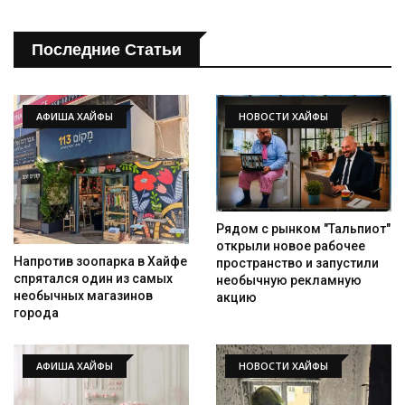
Последние Статьи
АФИША ХАЙФЫ
НОВОСТИ ХАЙФЫ
Рядом с рынком "Тальпиот"
открыли новое рабочее
Напротив зоопарка в Хайфе
пространство и запустили
спрятался один из самых
необычную рекламную
необычных магазинов
акцию
города
АФИША ХАЙФЫ
НОВОСТИ ХАЙФЫ