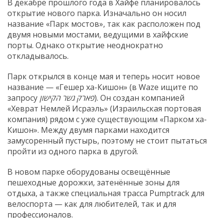
В декабре прошлого года в Хайфе планировалось
открытие нового парка. Изначально он носил
название «Парк мостов», так как расположен под
двумя новыми мостами, ведущими в хайфские
порты. Однако открытие неоднократно
откладывалось.
Парк открылся в конце мая и теперь носит новое
название — «Гешер ха-Кишон» (в Waze ищите по
запросу
פארק גשר הקישון
). Он создан компанией
«Хеврат Немлей Исраэль» (Израильская портовая
компания) рядом с уже существующим «Парком ха-
Кишон». Между двумя парками находится
замусоренный пустырь, поэтому не стоит пытаться
пройти из одного парка в другой.
В новом парке оборудованы освещённые
пешеходные дорожки, затенённые зоны для
отдыха, а также специальная трасса Pumptrack для
велоспорта — как для любителей, так и для
профессионалов.