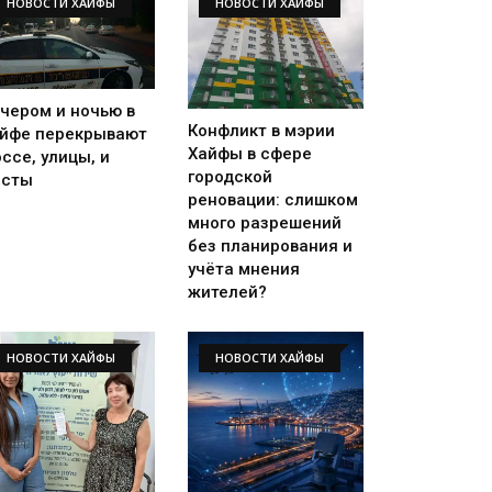
НОВОСТИ ХАЙФЫ
НОВОСТИ ХАЙФЫ
чером и ночью в
Конфликт в мэрии
йфе перекрывают
Хайфы в сфере
ссе, улицы, и
городской
осты
реновации: слишком
много разрешений
без планирования и
учёта мнения
жителей?
НОВОСТИ ХАЙФЫ
НОВОСТИ ХАЙФЫ