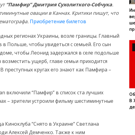
жут
“Памфир” Дмитрия Сухолиткого-Собчука
.
Ин
тиминутные овации в Каннах. Критики пишут, что
ве
нематографа.
Приобретение билетов
ше
пр
дных регионах Украины, возле границы. Главный
 в Польше, чтобы увидеться с семьей. Его сын
доме, чтобы Леонид задержался в селе подольше
 возместить ущерб, главе семьи приходится
 В преступных кругах его знают как Памфира
–
ian
включили
“Памфир” в список ста лучших
Об
нах
–
зрители устроили фильму шестиминутные
В 
де
а Киноклуба “
Снято в Украине
” Светлана
юди
Алексей Демченко. Также к ним