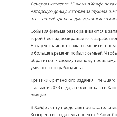
Вечером четверга 15 июня в Хайфе пока
Авторскую драму, которая заслужила шес
это
–
новый уровень для украинского ки
События фильма разворачиваются в запа
герой Леонид возвращается с заработков
Назар устраивает пожар в молитвенном 
и больше времени побыл с семьей. Чтобы
обратиться к своему тёмному прошлому.
умелого контрабандиста.
Критики британского издания The Guard
фильмов 2023 года, а после показа в Кан
овации.
В Хайфе ленту представят основательниц
Козырева и создатель проекта
#КакиеЛ