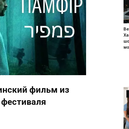
Ве
Ха
шо
м
инский фильм из
 фестиваля