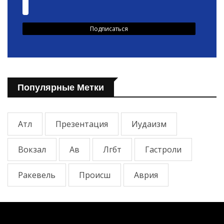
Популярные Метки
Атл
Презентация
Иудаизм
Вокзал
Ав
Лгбт
Гастроли
Ракевель
Происш
Аврия