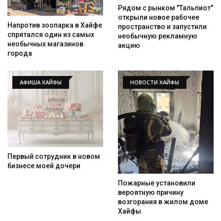
Рядом с рынком "Тальпиот"
открыли новое рабочее
Напротив зоопарка в Хайфе
пространство и запустили
спрятался один из самых
необычную рекламную
необычных магазинов
акцию
города
АФИША ХАЙФЫ
НОВОСТИ ХАЙФЫ
Первый сотрудник в новом
бизнесе моей дочери
Пожарные установили
вероятную причину
возгорания в жилом доме
Хайфы