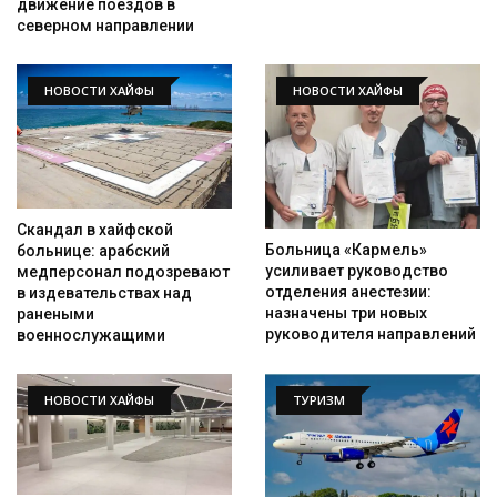
движение поездов в
северном направлении
НОВОСТИ ХАЙФЫ
НОВОСТИ ХАЙФЫ
Скандал в хайфской
Больница «Кармель»
больнице: арабский
усиливает руководство
медперсонал подозревают
отделения анестезии:
в издевательствах над
назначены три новых
ранеными
руководителя направлений
военнослужащими
НОВОСТИ ХАЙФЫ
ТУРИЗМ