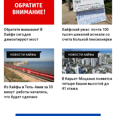
Обратите внимание! В
Хайфский ужас: почти 100
Хайфе сегодня
тысяч шекелей исчезли со
демонтируют мост
счета больной пенсионерки
НОВОСТИ ХАЙФЫ
НОВОСТИ ХАЙФЫ
Искать
В Кирьят-Моцкине появятся
четыре башни высотой до
Из Хайфы в Тель-Авив за 30
41 этажа
минут: работы начались,
что будет сделано