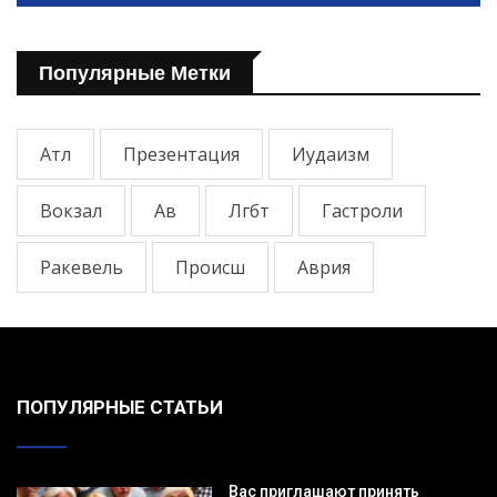
Популярные Метки
Атл
Презентация
Иудаизм
Вокзал
Ав
Лгбт
Гастроли
Ракевель
Происш
Аврия
ПОПУЛЯРНЫЕ СТАТЬИ
Вас приглашают принять