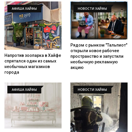
АФИША ХАЙФЫ
НОВОСТИ ХАЙФЫ
Рядом с рынком "Тальпиот"
открыли новое рабочее
Напротив зоопарка в Хайфе
пространство и запустили
спрятался один из самых
необычную рекламную
необычных магазинов
акцию
города
АФИША ХАЙФЫ
НОВОСТИ ХАЙФЫ