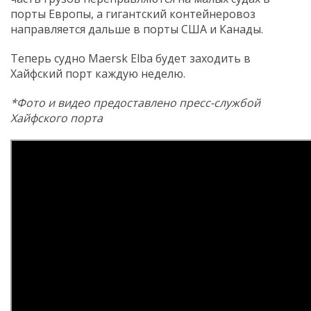
порты Европы, а гигантский контейнеровоз
направляется дальше в порты США и Канады.
Теперь судно Maersk Elba будет заходить в
Хайфский порт каждую неделю.
*Фото и видео предоставлено пресс-службой
Хайфского порта