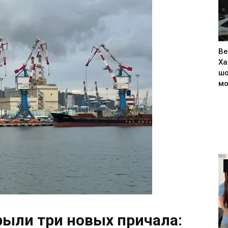
Ве
Ха
шо
м
рыли три новых причала: