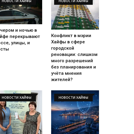
НОВОСТИ ХАЙФЫ
НОВОСТИ ХАЙФЫ
чером и ночью в
Конфликт в мэрии
йфе перекрывают
Хайфы в сфере
ссе, улицы, и
городской
осты
реновации: слишком
много разрешений
без планирования и
учёта мнения
жителей?
НОВОСТИ ХАЙФЫ
НОВОСТИ ХАЙФЫ