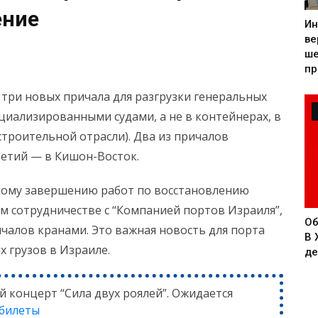
ение
Ин
ве
ше
пр
 три новых причала для разгрузки генеральных
ециализированными судами, а не в контейнерах, в
троительной отрасли). Два из причалов
ретий — в Кишон-Восток.
ному завершению работ по восстановлению
м сотрудничестве с “Компанией портов Израиля”,
Об
чалов кранами. Это важная новость для порта
В 
х грузов в Израиле.
де
й концерт “Сила двух роялей”. Ожидается
 билеты