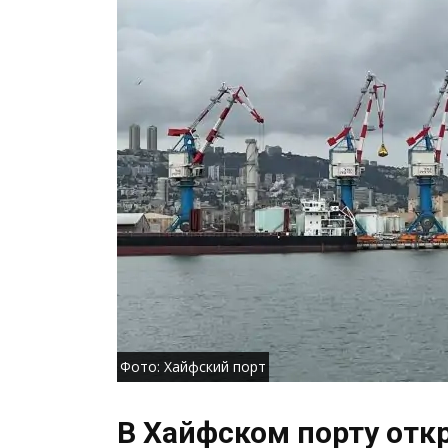
Фото: Хайфский порт
В Хайфском порту отк