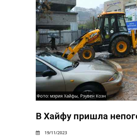
Фото: мэрия Хайфы, Рэувен Коэн
В Хайфу пришла непог
19/11/2023