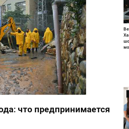
Ве
Ха
шо
м
ода: что предпринимается