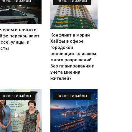
НОВОСТИ ХАЙФЫ
НОВОСТИ ХАЙФЫ
чером и ночью в
Конфликт в мэрии
йфе перекрывают
Хайфы в сфере
ссе, улицы, и
городской
осты
реновации: слишком
много разрешений
без планирования и
учёта мнения
жителей?
НОВОСТИ ХАЙФЫ
НОВОСТИ ХАЙФЫ