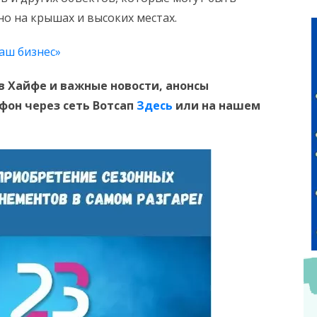
о на крышах и высоких местах.
аш бизнес»
в Хайфе и
важные новости, анонсы
ефон
через сеть Вотсап
Здесь
или на нашем