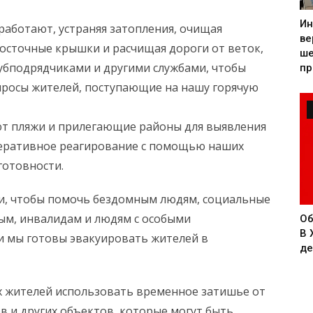
Ин
работают, устраняя затопления, очищая
ве
осточные крышки и расчищая дороги от веток,
ше
субподрядчиками и другими службами, чтобы
пр
просы жителей, поступающие на нашу горячую
т пляжи и прилегающие районы для выявления
еративное реагирование с помощью наших
готовности.
ти, чтобы помочь бездомным людям, социальные
м, инвалидам и людям с особыми
Об
В 
ти мы готовы эвакуировать жителей в
де
х жителей использовать временное затишье от
в и других объектов, которые могут быть