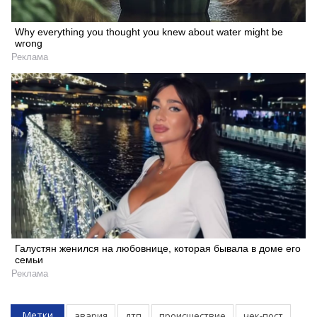
Why everything you thought you knew about water might be
wrong
Реклама
Галустян женился на любовнице, которая бывала в доме его
семьи
Реклама
Метки
авария
дтп
происшествие
чек-пост