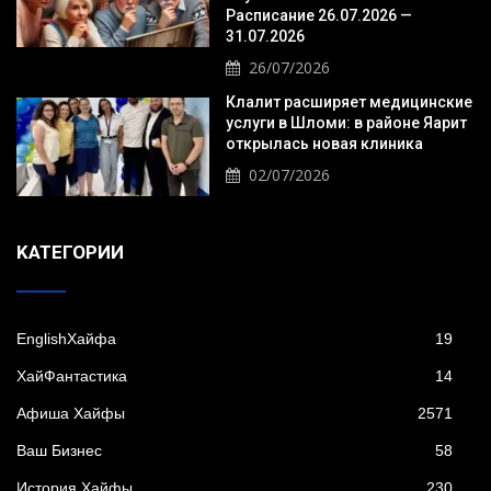
Расписание 26.07.2026 —
31.07.2026
26/07/2026
Клалит расширяет медицинские
услуги в Шломи: в районе Яарит
открылась новая клиника
02/07/2026
KАТЕГОРИИ
EnglishХайфа
19
XайФантастика
14
Афиша Хайфы
2571
Ваш Бизнес
58
История Хайфы
230