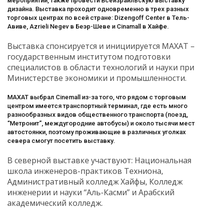
мероприятий, также провести Всеизраильскую выставку
дизайна. Выставка проходит одновременно в трех разных
торговых центрах по всей стране: Dizengoff Center в Тель-
Авиве, Azrieli Negev в Беэр-Шеве и Сinamall в Хайфе.
Выставка спонсируется и инициируется MАХАT –
государственным институтом подготовки
специалистов в области технологий и науки при
Министерстве экономики и промышленности.
МАХАТ выбрал Сinemall из-за того, что рядом с торговым
центром имеется транспортный терминал, где есть много
разнообразных видов общественного транспорта (поезд,
“Метронит”, междугородние автобусы) и около тысячи мест
автостоянки, поэтому проживающие в различных уголках
севера смогут посетить выставку.
В северной выставке участвуют: Национальная
школа инженеров-практиков Техниона,
Административный колледж Хайфы, Колледж
инженерии и науки “Аль-Касми” и Арабский
академический колледж.