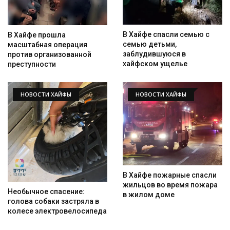
В Хайфе спасли семью с
В Хайфе прошла
семью детьми,
масштабная операция
заблудившуюся в
против организованной
хайфском ущелье
преступности
НОВОСТИ ХАЙФЫ
НОВОСТИ ХАЙФЫ
В Хайфе пожарные спасли
жильцов во время пожара
Необычное спасение:
в жилом доме
голова собаки застряла в
колесе электровелосипеда