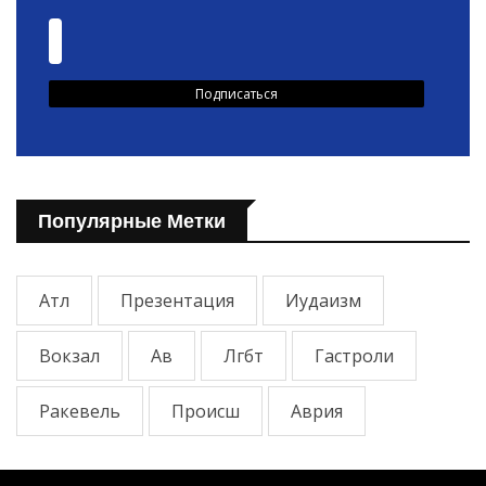
Популярные Метки
Атл
Презентация
Иудаизм
Вокзал
Ав
Лгбт
Гастроли
Ракевель
Происш
Аврия