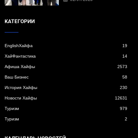
KАТЕГОРИИ
EnglishХайфа
19
XайФантастика
14
Афиша Хайфы
2573
Ваш Бизнес
58
История Хайфы
230
Новости Хайфы
12631
Туризм
979
Туризм
2