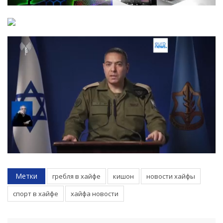
Метки
гребля в хайфе
кишон
новости хайфы
спорт в хайфе
хайфа новости