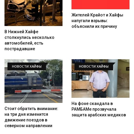
Жителей Крайот и Хайфы
напугали взрывы:
объяснили их причину
В Нижней Хайфе
столкнулись несколько
автомобилей, есть
пострадавшие
НОВОСТИ ХАЙФЫ
НОВОСТИ ХАЙФЫ
На фоне скандала в
Стоит обратить внимание:
РАМБАМе прозвучала
на три дня изменится
защита арабских медиков
движение поездов в
северном направлении