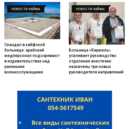
НОВОСТИ ХАЙФЫ
НОВОСТИ ХАЙФЫ
Скандал в хайфской
Больница «Кармель»
больнице: арабский
усиливает руководство
медперсонал подозревают
отделения анестезии:
в издевательствах над
назначены три новых
ранеными
руководителя направлений
военнослужащими