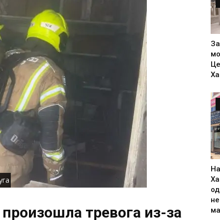
За
мо
Це
Ха
На
Ха
уга
од
н
 произошла тревога из-за
ма