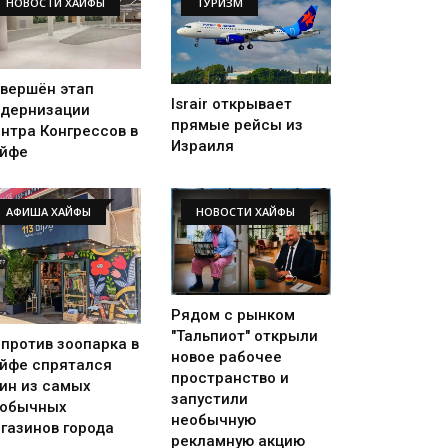
НОВОСТИ ХАЙФЫ
ТУРИЗМ
вершён этап
Israir открывает
дернизации
прямые рейсы из
нтра Конгрессов в
Израиля
йфе
АФИША ХАЙФЫ
НОВОСТИ ХАЙФЫ
Рядом с рынком
"Тальпиот" открыли
против зоопарка в
новое рабочее
йфе спрятался
пространство и
ин из самых
запустили
еобычных
необычную
газинов города
рекламную акцию