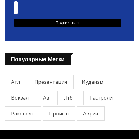
Популярные Метки
Атл
Презентация
Иудаизм
Вокзал
Ав
Лгбт
Гастроли
Ракевель
Происш
Аврия