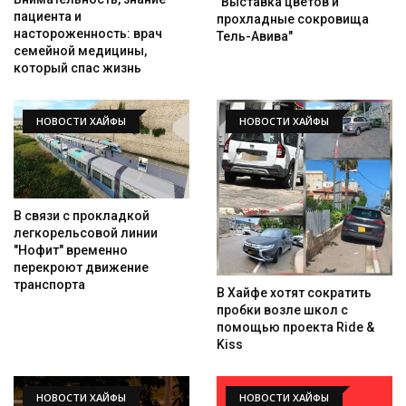
"Выставка цветов и
пациента и
прохладные сокровища
настороженность: врач
Тель-Авива"
семейной медицины,
который спас жизнь
НОВОСТИ ХАЙФЫ
НОВОСТИ ХАЙФЫ
В связи с прокладкой
легкорельсовой линии
"Нофит" временно
перекроют движение
транспорта
В Хайфе хотят сократить
пробки возле школ с
помощью проекта Ride &
Kiss
НОВОСТИ ХАЙФЫ
НОВОСТИ ХАЙФЫ