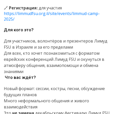
🔗
Регистрация:
для участия
https://limmudfsu.org.il/site/events/limmud-camp-
2025/
Для кого это?
Для участников, волонтёров и презентеров Лимуд
FSU в Израиле и за его пределами
Для всех, кто хочет познакомиться с форматом
еврейских конференций Лимуд FSU и окунуться в
атмосферу общения, взаимопомощи и обмена
знаниями
Что вас ждёт?
Новый формат: сессии, костры, песни, обсуждение
будущих планов
Много неформального общения и живого
взаимодействия
Это
не замена
декабрьскому фестивалю Лимуд FSU