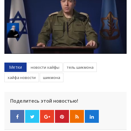
Метки
новости хайфы
тель шикмона
хайфа новости
шикмона
Поделитесь этой новостью!