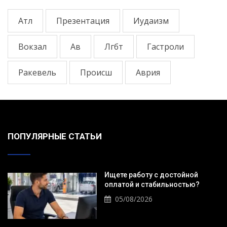
Атл
Презентация
Иудаизм
Вокзал
Ав
Лгбт
Гастроли
Ракевель
Происш
Аврия
ПОПУЛЯРНЫЕ СТАТЬИ
Ищете работу с достойной
оплатой и стабильностью?
05/08/2026