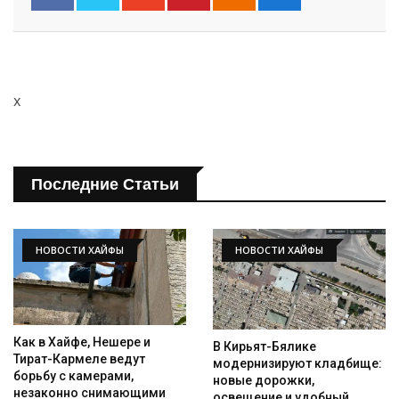
x
Последние Статьи
НОВОСТИ ХАЙФЫ
НОВОСТИ ХАЙФЫ
Как в Хайфе, Нешере и
В Кирьят-Бялике
Тират-Кармеле ведут
модернизируют кладбище:
борьбу с камерами,
новые дорожки,
незаконно снимающими
освещение и удобный