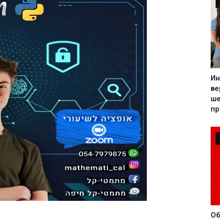
Ин
ве
ше
пр
Об