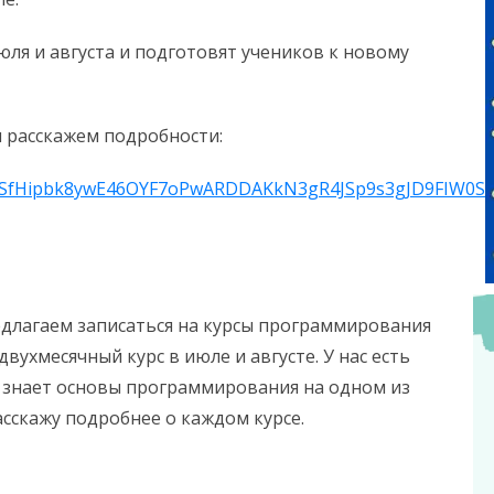
ля и августа и подготовят учеников к новому
и расскажем подробности:
IpQLSfHipbk8ywE46OYF7oPwARDDAKkN3gR4JSp9s3gJD9FIW0Sy
едлагаем записаться на курсы программирования
ухмесячный курс в июле и августе. У нас есть
е знает основы программирования на одном из
асскажу подробнее о каждом курсе.