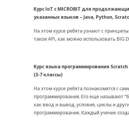
Курс
IoT
с
MICROBIT
для продолжающих 
указанных языков –
Java
,
Python
,
Scrat
На этом курсе ребята узнают с принцип
такое API, как можно использовать BIG 
Курс языка программирования
Scratch
(3-7 классы)
На этом курсе ребята познакомятся с са
программирования. Его еще называют “бл
как ввод и вывод, условия, циклы и други
программирование. Каждый ученик создас