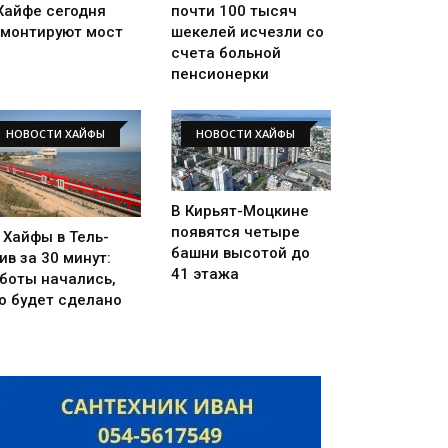
Хайфе сегодня
почти 100 тысяч
монтируют мост
шекелей исчезли со
счета больной
пенсионерки
НОВОСТИ ХАЙФЫ
НОВОСТИ ХАЙФЫ
В Кирьят-Моцкине
появятся четыре
 Хайфы в Тель-
башни высотой до
ив за 30 минут:
41 этажа
боты начались,
о будет сделано