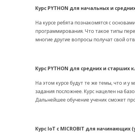
Курс
PYTHON
для начальных и средних 
На курсе ребята познакомятся с основам
программирования. Что такое типы перем
многие другие вопросы получат свой отве
Курс
PYTHON
для средних и старших кл
На этом курсе будут те же темы, что и у
задания посложнее. Курс нацелен на баз
Дальнейшее обучение ученик сможет про
Курс
IoT
с
MICROBIT
для начинающих (у