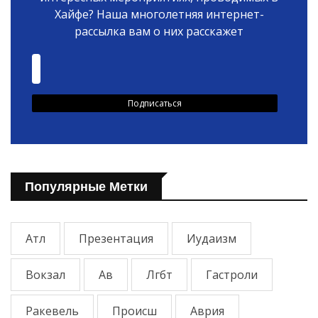
Хайфе? Наша многолетняя интернет-
рассылка вам о них расскажет
Популярные Метки
Атл
Презентация
Иудаизм
Вокзал
Ав
Лгбт
Гастроли
Ракевель
Происш
Аврия