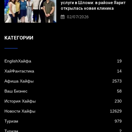
услуги в Шломи: в районе Яарит
открылась новая клиника
02/07/2026
KАТЕГОРИИ
EnglishХайфа
19
XайФантастика
14
Афиша Хайфы
2573
Ваш Бизнес
58
История Хайфы
230
Новости Хайфы
12629
Туризм
979
Туризм
2