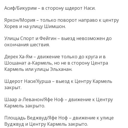
Асиф/Бикурим – в сторону шдерот Наси.
Яркон/Мория – только поворот направо к центру
Хорев и на улицу Шимшон.
Улицы Спорт и Фейгин – выезд невозможен до
окончания шествия.
Дерех Ха-Ям – движение только до круга и в
Шошанат а-Кармель, но не в сторону Центра
Кармель или улицы Эльханан.
Шдерот Наси/Хурша – выезд к Центру Кармель
закрыт.
Шаар а-Леванон/Яфе Ноф – движение к Центру
Кармель закрыто.
Площадь Веджвуд/Яфе Ноф – движение к улице
Вуджвуд и Центру Кармель закрыто.