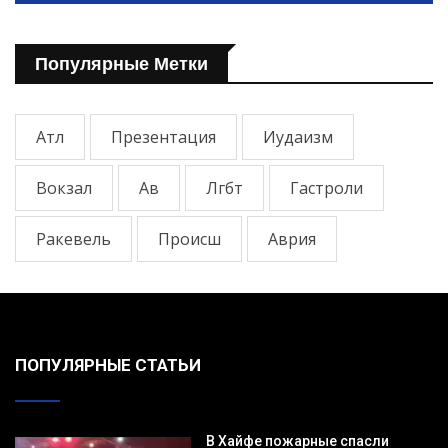
Популярные Метки
Атл
Презентация
Иудаизм
Вокзал
Ав
Лгбт
Гастроли
Ракевель
Происш
Аврия
ПОПУЛЯРНЫЕ СТАТЬИ
В Хайфе пожарные спасли