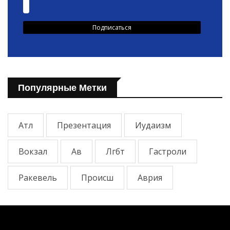
Популярные Метки
Атл
Презентация
Иудаизм
Вокзал
Ав
Лгбт
Гастроли
Ракевель
Происш
Аврия