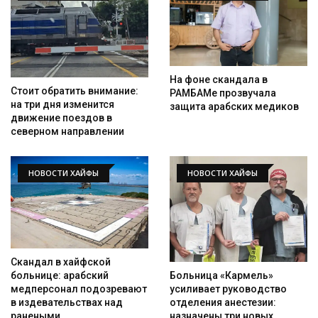
На фоне скандала в
Стоит обратить внимание:
РАМБАМе прозвучала
на три дня изменится
защита арабских медиков
движение поездов в
северном направлении
НОВОСТИ ХАЙФЫ
НОВОСТИ ХАЙФЫ
Скандал в хайфской
Больница «Кармель»
больнице: арабский
усиливает руководство
медперсонал подозревают
отделения анестезии:
в издевательствах над
назначены три новых
ранеными