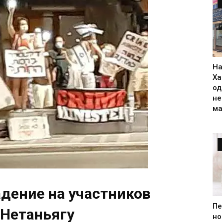
На
Ха
од
н
ма
дение на участников
Пе
 Нетаньягу
но