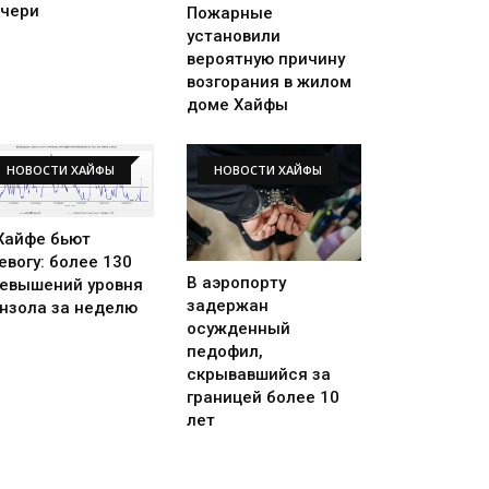
чери
Пожарные
установили
вероятную причину
возгорания в жилом
доме Хайфы
НОВОСТИ ХАЙФЫ
НОВОСТИ ХАЙФЫ
Хайфе бьют
евогу: более 130
В аэропорту
евышений уровня
задержан
нзола за неделю
осужденный
педофил,
скрывавшийся за
границей более 10
лет