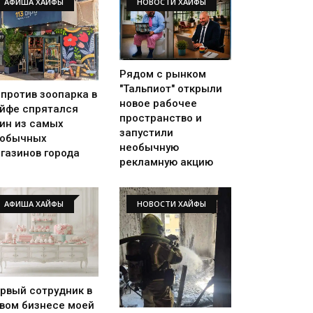
АФИША ХАЙФЫ
НОВОСТИ ХАЙФЫ
Рядом с рынком
"Тальпиот" открыли
против зоопарка в
новое рабочее
йфе спрятался
пространство и
ин из самых
запустили
еобычных
необычную
газинов города
рекламную акцию
АФИША ХАЙФЫ
НОВОСТИ ХАЙФЫ
рвый сотрудник в
вом бизнесе моей