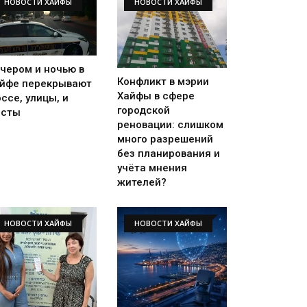
НОВОСТИ ХАЙФЫ
НОВОСТИ ХАЙФЫ
чером и ночью в
Конфликт в мэрии
йфе перекрывают
Хайфы в сфере
ссе, улицы, и
городской
осты
реновации: слишком
много разрешений
без планирования и
учёта мнения
жителей?
НОВОСТИ ХАЙФЫ
НОВОСТИ ХАЙФЫ