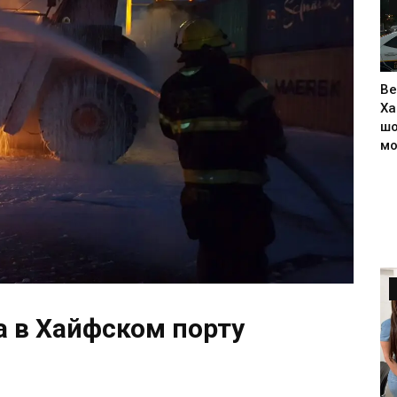
Ве
Ха
шо
м
 в Хайфском порту