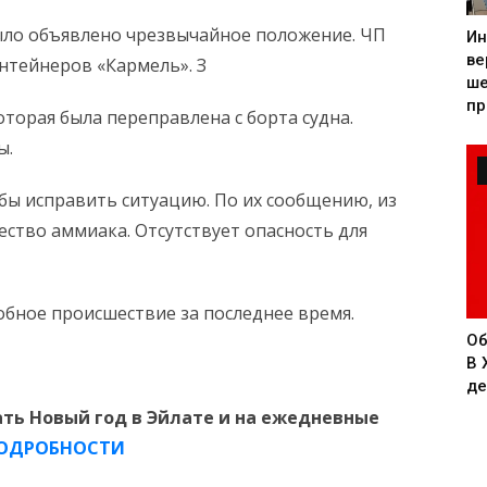
ыло объявлено чрезвычайное положение. ЧП
Ин
ве
нтейнеров «Кармель». З
ше
пр
оторая была переправлена с борта судна.
ы.
бы исправить ситуацию. По их сообщению, из
ство аммиака. Отсутствует опасность для
обное происшествие за последнее время.
Об
В 
де
ть Новый год в Эйлате и на ежедневные
ОДРОБНОСТИ