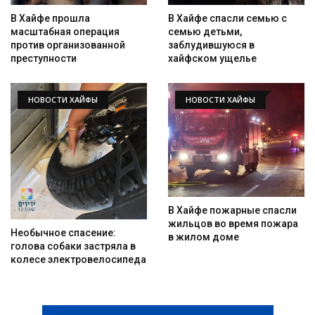
В Хайфе спасли семью с
В Хайфе прошла
семью детьми,
масштабная операция
заблудившуюся в
против организованной
хайфском ущелье
преступности
НОВОСТИ ХАЙФЫ
НОВОСТИ ХАЙФЫ
В Хайфе пожарные спасли
жильцов во время пожара
Необычное спасение:
в жилом доме
голова собаки застряла в
колесе электровелосипеда
Искать