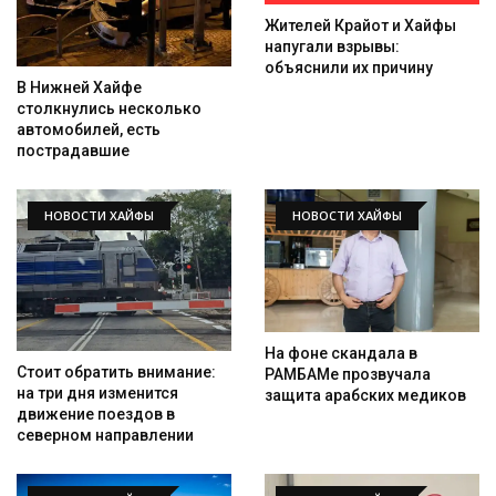
Жителей Крайот и Хайфы
напугали взрывы:
объяснили их причину
В Нижней Хайфе
столкнулись несколько
автомобилей, есть
пострадавшие
НОВОСТИ ХАЙФЫ
НОВОСТИ ХАЙФЫ
На фоне скандала в
Стоит обратить внимание:
РАМБАМе прозвучала
на три дня изменится
защита арабских медиков
движение поездов в
северном направлении