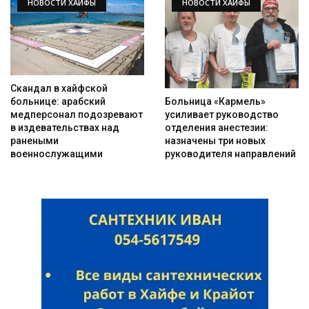
НОВОСТИ ХАЙФЫ
НОВОСТИ ХАЙФЫ
Скандал в хайфской
Больница «Кармель»
больнице: арабский
усиливает руководство
медперсонал подозревают
отделения анестезии:
в издевательствах над
назначены три новых
ранеными
руководителя направлений
военнослужащими