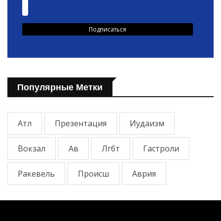
Популярные Метки
Атл
Презентация
Иудаизм
Вокзал
Ав
Лгбт
Гастроли
Ракевель
Происш
Аврия