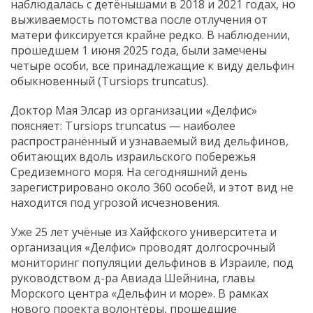
наблюдалась с детёнышами в 2018 и 2021 годах, но
выживаемость потомства после отлучения от
матери фиксируется крайне редко. В наблюдении,
прошедшем 1 июня 2025 года, были замечены
четыре особи, все принадлежащие к виду дельфин
обыкновенный (Tursiops truncatus).
Доктор Мая Элсар из организации «Делфис»
поясняет: Tursiops truncatus — наиболее
распространённый и узнаваемый вид дельфинов,
обитающих вдоль израильского побережья
Средиземного моря. На сегодняшний день
зарегистрировано около 360 особей, и этот вид не
находится под угрозой исчезновения.
Уже 25 лет учёные из Хайфского университета и
организация «Делфис» проводят долгосрочный
мониторинг популяции дельфинов в Израиле, под
руководством д-ра Авиада Шейнина, главы
Морского центра «Дельфин и море». В рамках
нового проекта волонтёры, прошедшие