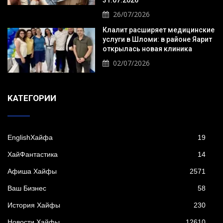
31.07.2026
26/07/2026
Клалит расширяет медицинские
услуги в Шломи: в районе Яарит
открылась новая клиника
02/07/2026
KАТЕГОРИИ
EnglishХайфа
19
XайФантастика
14
Афиша Хайфы
2571
Ваш Бизнес
58
История Хайфы
230
Новости Хайфы
12610