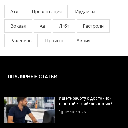
Атл
Презентация
Иудаизм
Вокзал
Ав
Лгбт
Гастроли
Ракевель
Происш
Аврия
ПОПУЛЯРНЫЕ СТАТЬИ
Ищете работу с достойной
оплатой и стабильностью?
05/08/2026