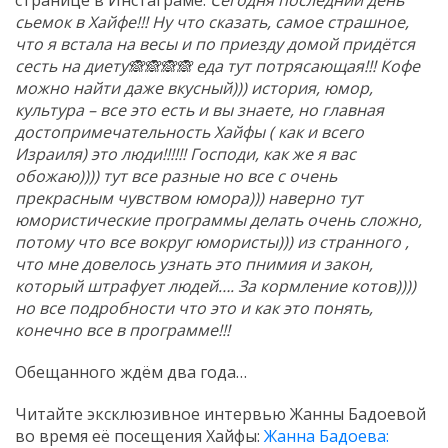
странице в Инстаграме:
Сегодня последний день
сьемок в Хайфе!!! Ну что сказать, самое страшное,
что я встала на весы и по приезду домой придётся
сесть на диету🙈🙈🙈🙈 еда тут потрясающая!!! Кофе
можно найти даже вкусный))) история, юмор,
культура – все это есть и вы знаете, но главная
достопримечательность Хайфы ( как и всего
Израиля) это люди!!!!!! Господи, как же я вас
обожаю)))) тут все разные но все с очень
прекрасным чувством юмора))) наверно тут
юмористические программы делать очень сложно,
потому что все вокруг юмористы))) из странного ,
что мне довелось узнать это пнимия и закон,
который штрафует людей…. За кормление котов))))
но все подробности что это и как это понять,
конечно все в программе!!!
Обещанного ждём два года…
Читайте эксклюзивное интервью Жанны Бадоевой
во время её посещения Хайфы:
Жанна Бадоева: