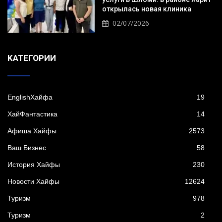
открылась новая клиника
02/07/2026
KАТЕГОРИИ
EnglishХайфа
19
XайФантастика
14
Афиша Хайфы
2573
Ваш Бизнес
58
История Хайфы
230
Новости Хайфы
12624
Туризм
978
Туризм
2