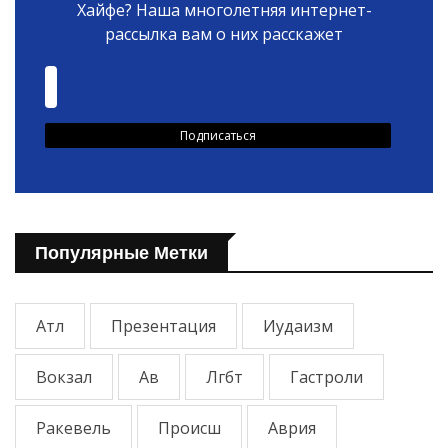
Хайфе? Наша многолетняя интернет-
рассылка вам о них расскажет
Популярные Метки
Атл
Презентация
Иудаизм
Вокзал
Ав
Лгбт
Гастроли
Ракевель
Происш
Аврия