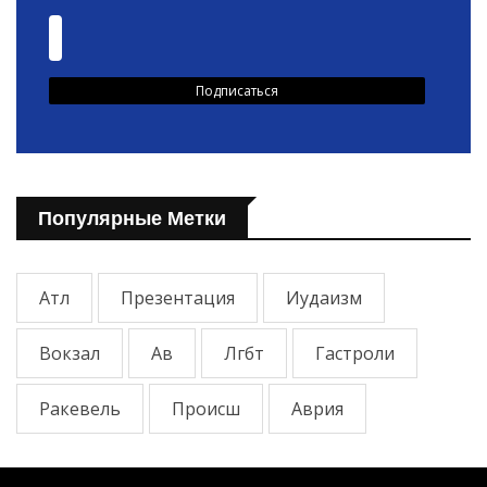
Популярные Метки
Атл
Презентация
Иудаизм
Вокзал
Ав
Лгбт
Гастроли
Ракевель
Происш
Аврия