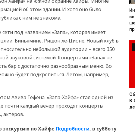
он Хайфа» на южной окраине Хайфы. Многие
рмацией об этом здании. И хотя оно было
Ин
ве
публика с ним не знакома.
ше
пр
 сети под названием «Запа», которая имеет
рцлии, Биньямине, Ришон ле-Ционе. Новый клуб в
относительно небольшой аудитории – всего 350
ной звуковой системой. Концертами «Запа» не
сть бар с достаточно разнообразным меню. Во
можно будет подкрепиться. Летом, например,
Об
ртом Авива Гефена. «Запа-Хайфа» стал одной из
В 
где почти каждый вечер проходят концерты
де
, актёров.
ю экскурсию по Хайфе
Подробности
, в субботу