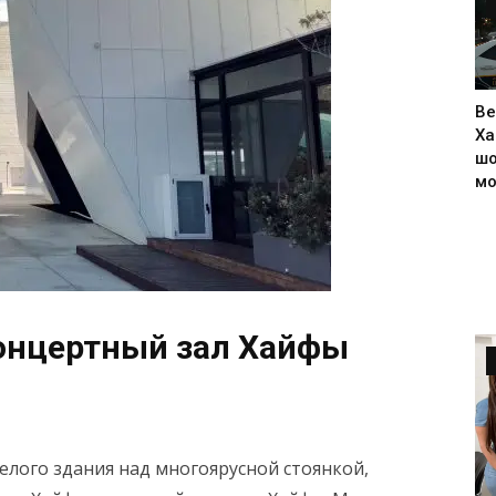
Ве
Ха
шо
м
концертный зал Хайфы
елого здания над многоярусной стоянкой,