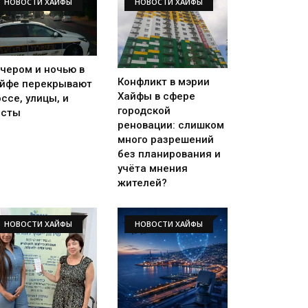
НОВОСТИ ХАЙФЫ
НОВОСТИ ХАЙФЫ
чером и ночью в
Конфликт в мэрии
йфе перекрывают
Хайфы в сфере
ссе, улицы, и
городской
осты
реновации: слишком
много разрешений
без планирования и
учёта мнения
жителей?
НОВОСТИ ХАЙФЫ
НОВОСТИ ХАЙФЫ