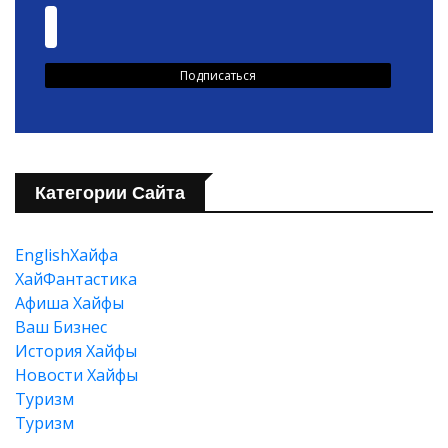
Категории Сайта
EnglishХайфа
XайФантастика
Афиша Хайфы
Ваш Бизнес
История Хайфы
Новости Хайфы
Туризм
Туризм