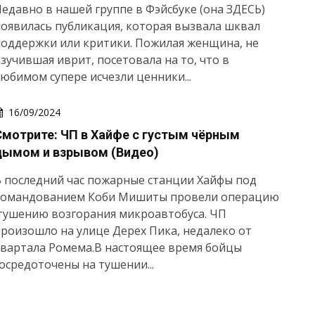
едавно в нашей группе в Фэйсбуке (она ЗДЕСЬ)
оявилась публикация, которая вызвала шквал
оддержки или критики. Пожилая женщина, не
зучившая иврит, посетовала на то, что в
юбимом супере исчезли ценники...
16/09/2024
Смотрите: ЧП в Хайфе с густым чёрным
дымом и взрывом (Видео)
 последний час пожарные станции Хайфы под
командованием Коби Мишиты провели операцию
тушению возгорания микроавтобуса. ЧП
роизошло на улице Дерех Пика, недалеко от
квартала Ромема.В настоящее время бойцы
осредоточены на тушении...