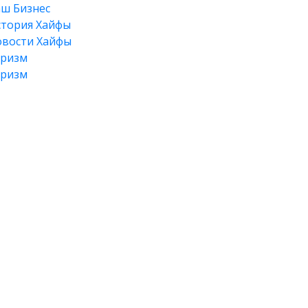
ш Бизнес
тория Хайфы
вости Хайфы
уризм
уризм