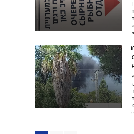
Н
п
п
и
л
В
п
с