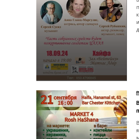
п
к
и
д
В
я