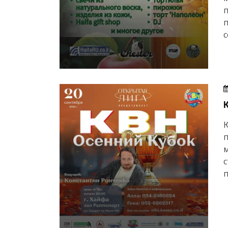
п
с
п
м
п