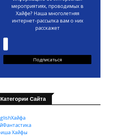
мероприятиях, проводимых в
Хайфе? Наша многолетняя
интернет-рассылка вам о них
расскажет
Категории Сайта
glishХайфа
йФантастика
фиша Хайфы