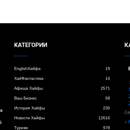
KАТЕГОРИИ
К
EnglishХайфа
19
XайФантастика
14
Афиша Хайфы
2571
Ваш Бизнес
58
История Хайфы
230
ба
Се
Новости Хайфы
12616
« 
6
Туризм
978