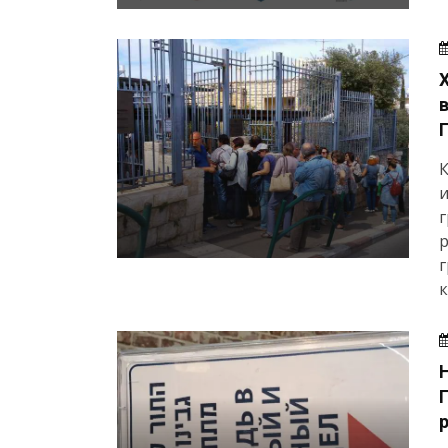
К
и
г
р
г
к