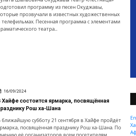
одготовил программу из песен Окуджавы,
оторые прозвучали в известных художественных
 телефильмах. Песенная программа с элементами
раматического театра...
16/09/2024
В Хайфе состоится ярмарка, посвящённая
празднику Рош ха-Шана
En
 ближайшую субботу 21 сентября в Хайфе пройдёт
Xа
рмарка, посвящённая празднику Рош ха-Шана. По
А
мнению её организаторов всем посетителям