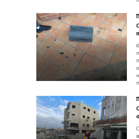
п
К
п
п
н
п
С
в