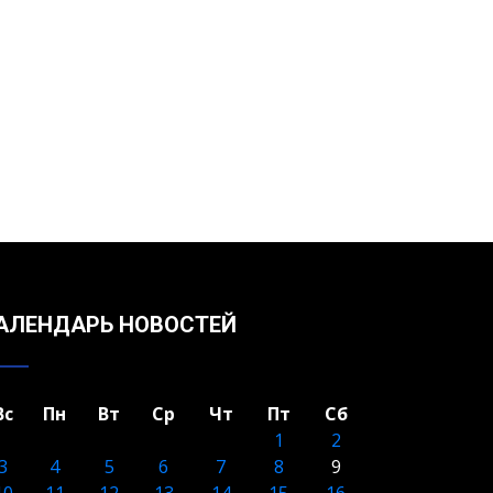
АЛЕНДАРЬ НОВОСТЕЙ
Вс
Пн
Вт
Ср
Чт
Пт
Сб
1
2
3
4
5
6
7
8
9