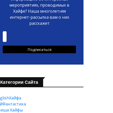
мероприятиях, проводимых в
Хайфе? Наша многолетняя
интернет-рассылка вам о них
расскажет
Категории Сайта
glishХайфа
йФантастика
фиша Хайфы