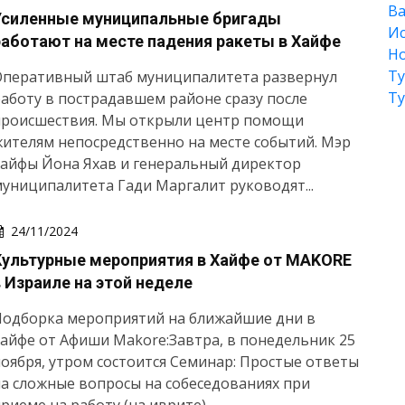
Ва
Усиленные муниципальные бригады
Ис
работают на месте падения ракеты в Хайфе
Но
Т
Оперативный штаб муниципалитета развернул
Т
аботу в пострадавшем районе сразу после
происшествия. Мы открыли центр помощи
ителям непосредственно на месте событий. Мэр
айфы Йона Яхав и генеральный директор
униципалитета Гади Маргалит руководят...
24/11/2024
Культурные мероприятия в Хайфе от MAKORE
в Израиле на этой неделе
Подборка мероприятий на ближайшие дни в
айфе от Афиши Makore:Завтра, в понедельник 25
оября, утром состоится Семинар: Простые ответы
а сложные вопросы на собеседованиях при