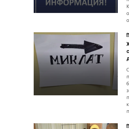
о
С
п
з
п
п