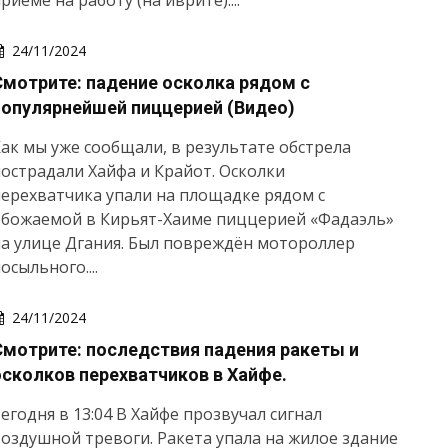
риеме на работу (на иврите)....
24/11/2024
Смотрите: падение осколка рядом с
популярнейшей пиццерией (Видео)
ак мы уже сообщали, в результате обстрела
острадали Хайфа и Крайот. Осколки
ерехватчика упали на площадке рядом с
обожаемой в Кирьят-Хаиме пиццерией «Фадаэль»
а улице Дгания. Был повреждён мотороллер
осыльного....
24/11/2024
Смотрите: последствия падения ракеты и
осколков перехватчиков в Хайфе.
егодня в 13:04 В Хайфе прозвучал сигнал
оздушной тревоги. Ракета упала на жилое здание