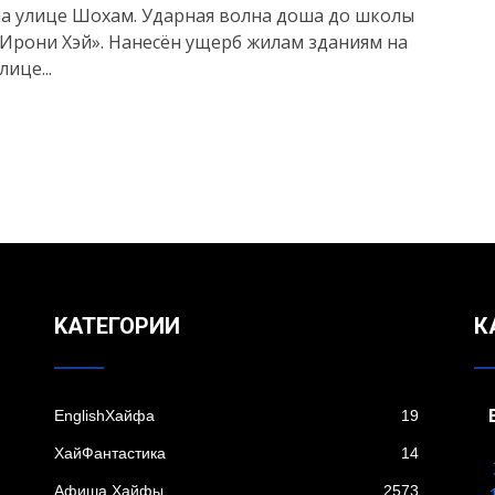
а улице Шохам. Ударная волна доша до школы
Ирони Хэй». Нанесён ущерб жилам зданиям на
лице...
KАТЕГОРИИ
К
EnglishХайфа
19
XайФантастика
14
Афиша Хайфы
2573