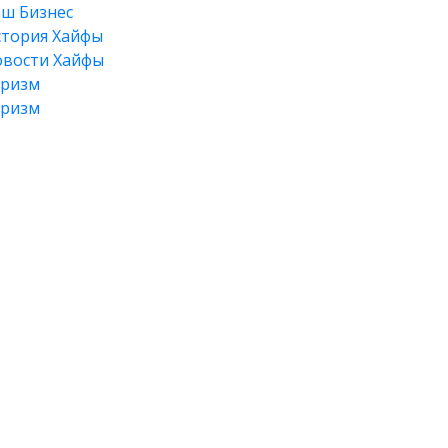
ш Бизнес
тория Хайфы
вости Хайфы
уризм
уризм