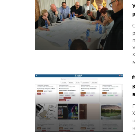
р
ж
Х
м
Х
н
н