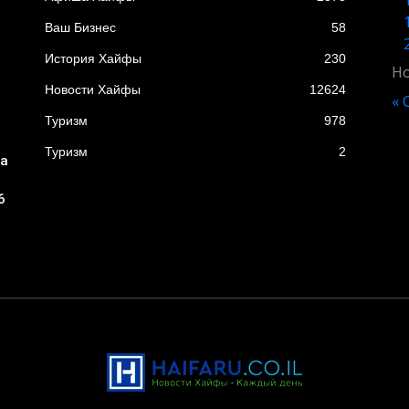
Ваш Бизнес
58
История Хайфы
230
Но
Новости Хайфы
12624
« 
Туризм
978
Туризм
2
ба
6