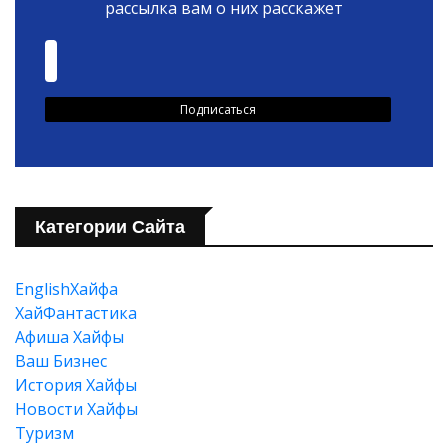
рассылка вам о них расскажет
Категории Сайта
EnglishХайфа
XайФантастика
Афиша Хайфы
Ваш Бизнес
История Хайфы
Новости Хайфы
Туризм