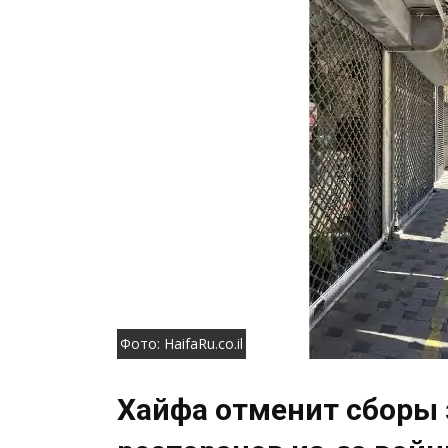
Фото: HaifaRu.co.il
Хайфа отменит сборы 