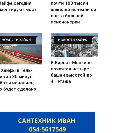
Хайфе сегодня
почти 100 тысяч
монтируют мост
шекелей исчезли со
счета больной
пенсионерки
НОВОСТИ ХАЙФЫ
НОВОСТИ ХАЙФЫ
В Кирьят-Моцкине
появятся четыре
 Хайфы в Тель-
башни высотой до
ив за 30 минут:
41 этажа
боты начались,
о будет сделано