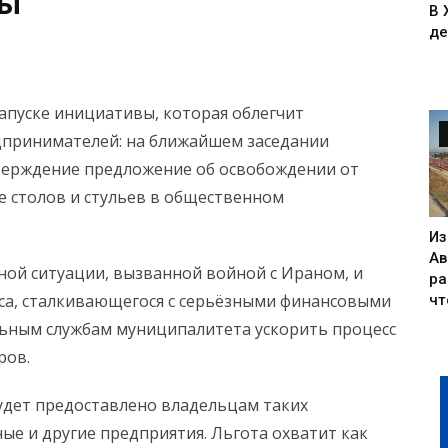
ны
В 
де
апуске инициативы, которая облегчит
дпринимателей: на ближайшем заседании
тверждение предложение об освобождении от
е столов и стульев в общественном
Из
Ав
ной ситуации, вызванной войной с Ираном, и
ра
са, сталкивающегося с серьёзными финансовыми
чт
льным службам муниципалитета ускорить процесс
ров.
удет предоставлено владельцам таких
ные и другие предприятия. Льгота охватит как