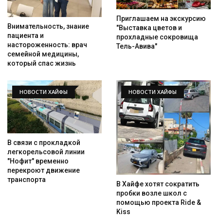
Приглашаем на экскурсию
Внимательность, знание
"Выставка цветов и
пациента и
прохладные сокровища
настороженность: врач
Тель-Авива"
семейной медицины,
который спас жизнь
НОВОСТИ ХАЙФЫ
НОВОСТИ ХАЙФЫ
В связи с прокладкой
легкорельсовой линии
"Нофит" временно
перекроют движение
транспорта
В Хайфе хотят сократить
пробки возле школ с
помощью проекта Ride &
Kiss