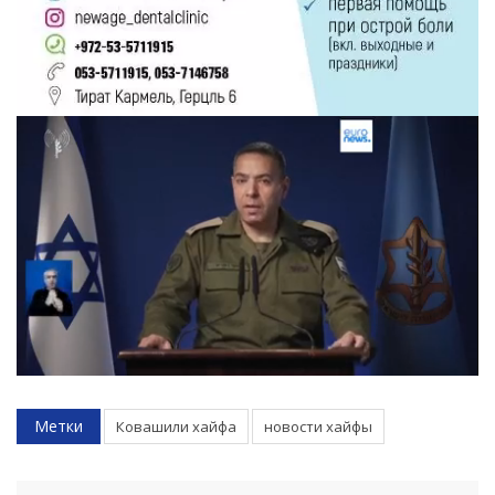
Следующее видео через 5
Отмена
Метки
Ковашили хайфа
новости хайфы