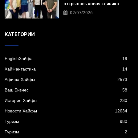
открылась новая клиника
02/07/2026
KАТЕГОРИИ
EnglishХайфа
19
XайФантастика
14
Афиша Хайфы
2573
Ваш Бизнес
58
История Хайфы
230
Новости Хайфы
12634
Туризм
980
Туризм
2