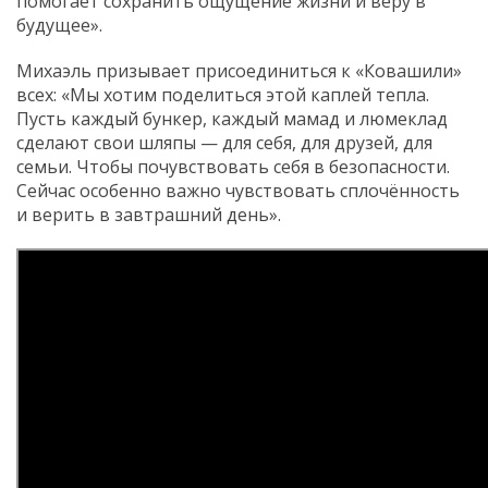
помогает сохранить ощущение жизни и веру в
будущее».
Михаэль призывает присоединиться к «Ковашили»
всех: «Мы хотим поделиться этой каплей тепла.
Пусть каждый бункер, каждый мамад и люмеклад
сделают свои шляпы — для себя, для друзей, для
семьи. Чтобы почувствовать себя в безопасности.
Сейчас особенно важно чувствовать сплочённость
и верить в завтрашний день».