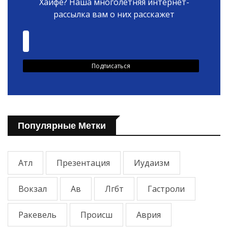
Хайфе? Наша многолетняя интернет-
рассылка вам о них расскажет
Популярные Метки
Атл
Презентация
Иудаизм
Вокзал
Ав
Лгбт
Гастроли
Ракевель
Происш
Аврия